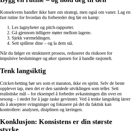
Konsekvens handler ikke bare om strategi, men også om vaner. Lag en
fast rutine for hvordan du forbereder deg før en kamp:
Les lagnyheter og pitch-rapporter.
Gå gjennom tidligere møter mellom lagene.
Sjekk værmeldingen.
Sett spillene dine – og la dem stå.
Når du følger en strukturert prosess, reduserer du risikoen for
impulsive beslutninger og øker sjansen for å handle rasjonelt.
Tenk langsiktig
Cricket-betting bør ses som et maraton, ikke en sprint. Selv de beste
opplever tap, men det er den samlede utviklingen som teller. Sett
realistiske mål – for eksempel å forbedre avkastningen din over en
sesong – i stedet for å jage raske gevinster. Ved å tenke langsiktig lærer
du å akseptere svingninger og fokusere på det du faktisk kan
kontrollere: analysen, disiplinen og læringen.
Konklusjon: Konsistens er din største
styrke