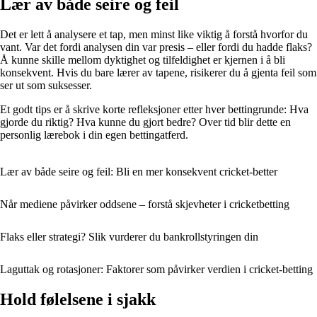
Lær av både seire og feil
Det er lett å analysere et tap, men minst like viktig å forstå hvorfor du
vant. Var det fordi analysen din var presis – eller fordi du hadde flaks?
Å kunne skille mellom dyktighet og tilfeldighet er kjernen i å bli
konsekvent. Hvis du bare lærer av tapene, risikerer du å gjenta feil som
ser ut som suksesser.
Et godt tips er å skrive korte refleksjoner etter hver bettingrunde: Hva
gjorde du riktig? Hva kunne du gjort bedre? Over tid blir dette en
personlig lærebok i din egen bettingatferd.
Lær av både seire og feil: Bli en mer konsekvent cricket-better
Når mediene påvirker oddsene – forstå skjevheter i cricketbetting
Flaks eller strategi? Slik vurderer du bankrollstyringen din
Laguttak og rotasjoner: Faktorer som påvirker verdien i cricket-betting
Hold følelsene i sjakk