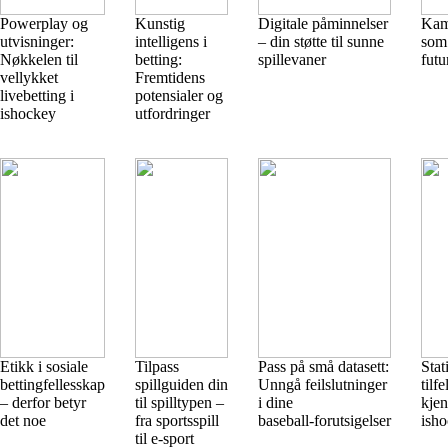
Powerplay og
Kunstig
Digitale påminnelser
Kam
utvisninger:
intelligens i
– din støtte til sunne
som 
Nøkkelen til
betting:
spillevaner
futu
vellykket
Fremtidens
livebetting i
potensialer og
ishockey
utfordringer
Etikk i sosiale
Tilpass
Pass på små datasett:
Stat
bettingfellesskap
spillguiden din
Unngå feilslutninger
tilf
– derfor betyr
til spilltypen –
i dine
kjen
det noe
fra sportsspill
baseball‑forutsigelser
isho
til e-sport