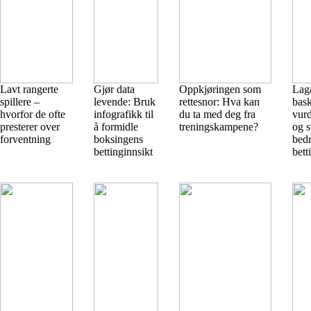
Lavt rangerte
Gjør data
Oppkjøringen som
Laga
spillere –
levende: Bruk
rettesnor: Hva kan
bask
hvorfor de ofte
infografikk til
du ta med deg fra
vurd
presterer over
å formidle
treningskampene?
og s
forventning
boksingens
bed
bettinginnsikt
bett