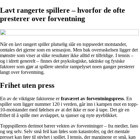
Lavt rangerte spillere – hvorfor de ofte
presterer over forventning
Når en lavt rangert spiller plutselig slår en toppseedet motstander,
omtales det gjerne som en sensasjon. Men bak overraskelsen ligger det
mønstre som viser at slike resultater ikke alltid er tilfeldige. I tennis –
og i idrett generelt – finnes det psykologiske, taktiske og fysiske
faktorer som gjør at spillere utenfor rampelyset noen ganger presterer
langt over forventning.
Frihet uten press
En av de viktigste faktorene er
fraværet av forventningspress
. En
spiller som ligger nummer 120 i verden, går inn i kampen mot en topp-
10-motstander med følelsen av at det ikke er noe å tape. Det gir en
frihet til å spille mer avslappet, ta sjanser og nyte øyeblikket.
Toppspilleren derimot bærer vekten av forventninger – fra medier, fans
og seg selv. Selv små feil kan føles som katastrofer, og det mentale
presset kan føre til stivhet i spillet. I tennis, der marginene er små, kan