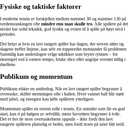
Fysiske og taktiske faktorer
I moderne tennis er forskjellen mellom nummer 30 og nummer 130 på
verdensrankingen ofte
mindre enn man skulle tro
. Alle spillere på det
nivået har solid teknikk, god fysikk og evnen til å spille på høyt nivå i
perioder.
Det betyr at hvis en lavt rangert spiller har dagen, der serven sitter og
slagene treffer linjene, kan selv en toppseedet motstander få problemer.
Samtidig kan underdogen velge taktikker som bryter rytmen – for
eksempel ved å variere tempo, bruke slice eller angripe uventet tidlig i
duellene.
Publikum og momentum
Publikum elsker en underdog. Når en lavt rangert spiller begynner å
overraske, skifter stemningen ofte i hallen. Hver vunnet ball blir møtt
med jubel, og energien kan løfte spilleren ytterligere.
Momentum spiller en enorm rolle i tennis. En outsider som får en god
start, kan ri på bølgen av selvtillit, mens favoritten begynner å tvile.
Det er her de store overraskelsene oppstår – ikke fordi den lavt
rangerte spilleren plutselig er bedre, men fordi troen på seier blir reell.