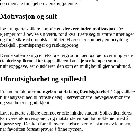
den mentale forskjellen være avgjørende.
Motivasjon og sult
Lavt rangerte spillere har ofte en
sterkere indre motivasjon
. De
kjemper for å bevise sin verdi, for å kvalifisere seg til større turneringer
og for å sikre økonomisk stabilitet. Hver seier kan bety en betydelig
forskjell i premiepenger og rankingpoeng.
Denne sulten kan gi en ekstra energi som noen ganger overrumpler de
etablerte spillerne. Der toppspilleren kanskje ser kampen som en
rutineoppgave, ser outsideren den som en mulighet til gjennombrudd.
Uforutsigbarhet og spillestil
En annen faktor er
mangelen på data og forutsigbarhet
. Toppspillere
blir analysert ned til minste detalj – servemønstre, bevegelsesmønstre
og svakheter er godt kjent.
Lavt rangerte spillere derimot er ofte mindre studert. Spillestilen deres
kan være ukonvensjonell, og motstanderen kan ha problemer med å
tilpasse seg. Det kan føre til overraskelser, særlig i starten av kampen,
når favoritten fortsatt prøver å finne rytmen.