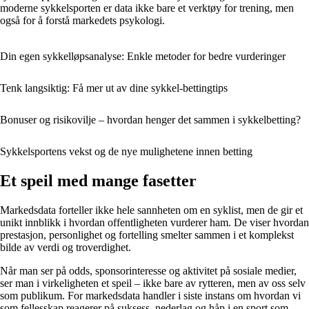
moderne sykkelsporten er data ikke bare et verktøy for trening, men
også for å forstå markedets psykologi.
Din egen sykkelløpsanalyse: Enkle metoder for bedre vurderinger
Tenk langsiktig: Få mer ut av dine sykkel-bettingtips
Bonuser og risikovilje – hvordan henger det sammen i sykkelbetting?
Sykkelsportens vekst og de nye mulighetene innen betting
Et speil med mange fasetter
Markedsdata forteller ikke hele sannheten om en syklist, men de gir et
unikt innblikk i hvordan offentligheten vurderer ham. De viser hvordan
prestasjon, personlighet og fortelling smelter sammen i et komplekst
bilde av verdi og troverdighet.
Når man ser på odds, sponsorinteresse og aktivitet på sosiale medier,
ser man i virkeligheten et speil – ikke bare av rytteren, men av oss selv
som publikum. For markedsdata handler i siste instans om hvordan vi
som fellesskap reagerer på suksess, nederlag og håp i en sport som