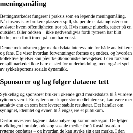
meningsmåling
Bettingmarkedet fungerer i praksis som en løpende meningsmåling.
Når tusenvis av brukere plasserer spill, skaper de et datamønster som
avslører hvem offentligheten tror på. Hvis mange plutselig satser på en
outsider, faller oddsen – ikke nødvendigvis fordi rytteren har blitt
bedre, men fordi troen på ham har vokst.
Denne mekanismen gjør markedsdata interessante for både analytikere
og fans. De viser hvordan forventninger formes og endres, og hvordan
kollektive følelser kan påvirke økonomiske bevegelser. I den forstand
er spillmarkedet ikke bare et sted for underholdning, men også et speil
av sykkelsportens sosiale dynamikk.
Sponsorer og lag følger dataene tett
Sykkellag og sponsorer bruker i økende grad markedsdata til å vurdere
rytternes verdi. En rytter som skaper stor medieinteresse, kan være mer
attraktiv enn en som bare leverer stabile resultater. Det handler om
synlighet, identitet og evnen til å engasjere et publikum.
Derfor investerer lagene i dataanalyse og kommunikasjon. De følger
utviklingen i omtale, odds og sosiale medier for å forstå hvordan
rytterne oppfattes – og hvordan de kan styrke sitt eget merke. I den