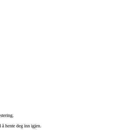
stering.
l å hente deg inn igjen.