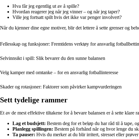
Hva får jeg egentlig ut av å spille?
Hvordan reagerer jeg når jeg vinner – og når jeg taper?
Ville jeg fortsatt spilt hvis det ikke var penger involvert?
Når du kjenner dine egne motiver, blir det lettere å sette grenser og beh
Fellesskap og funksjoner: Fremtidens verktøy for ansvarlig fotballbetti
Selvinnsikt i spill: Slik bevarer du den sunne balansen
Velg kamper med omtanke – for en ansvarlig fotballinteresse
Skader og rotasjoner: Faktorer som påvirker kampvurderingen
Sett tydelige rammer
Et av de mest effektive tiltakene for å bevare balansen er å sette klare 
Lag et budsjett:
Bestem deg for et beløp du har råd til å tape, og
Planlegg spillingen:
Bestem på forhånd når og hvor lenge du skal
Ta pauser:
Hvis du merker at du blir irritert, stresset eller prøve