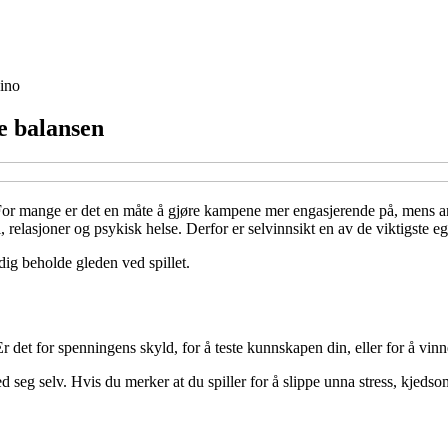
ino
ne balansen
 For mange er det en måte å gjøre kampene mer engasjerende på, mens and
 relasjoner og psykisk helse. Derfor er selvinnsikt en av de viktigste e
dig beholde gleden ved spillet.
 Er det for spenningens skyld, for å teste kunnskapen din, eller for å vin
 seg selv. Hvis du merker at du spiller for å slippe unna stress, kjedsom