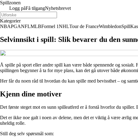
Spillzonen
Logg på
Få tilgang
Nyhetsbrevet
Kategorier
NBA
PGA
NFL
MLB
Formel 1
NHL
Tour de France
Wimbledon
Spill
Kas
Selvinnsikt i spill: Slik bevarer du den sun
Å spille på sport eller andre spill kan være både spennende og sosialt.
spillingen begynner å ta for mye plass, kan det gå utover både økonomi,
Her får du noen råd til hvordan du kan spille med bevissthet – og samti
Kjenn dine motiver
Det første steget mot en sunn spilleatferd er å forstå hvorfor du spiller.
Det er ikke noe galt i noen av delene, men det er viktig å være ærlig med
uheldig rolle.
Still deg selv spørsmål som: