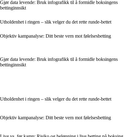
Gjør data levende: Bruk infografikk til å formidle boksingens
bettinginnsikt
Utholdenhet i ringen – slik velger du det rette runde-bettet
Objektiv kampanalyse: Ditt beste vern mot følelsesbetting
Gjør data levende: Bruk infografikk til å formidle boksingens
bettinginnsikt
Utholdenhet i ringen – slik velger du det rette runde-bettet
Objektiv kampanalyse: Ditt beste vern mot følelsesbetting
Live vs. før kamp: Risiko og belønning i live betting på boksing