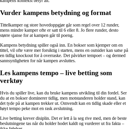
kampens kontekst betyr alt.
Vurder kampens betydning og format
Tittelkamper og store hovedoppgjør går som regel over 12 runder,
mens mindre kamper ofte er satt til 6 eller 8. Jo flere runder, desto
større sjanse for at kampen går til poeng.
Kampens betydning spiller også inn. En bokser som kjemper om en
tittel, vil ofte være mer forsiktig i starten, mens en outsider kan satse på
en tidlig knockout for å overraske. Det påvirker tempoet – og dermed
sannsynligheten for når kampen avsluttes.
Les kampens tempo – live betting som
verktøy
Hvis du spiller live, kan du bruke kampens utvikling til din fordel. Ser
du at en bokser dominerer tidlig, men motstanderen holder stand, kan
det tyde på at kampen trekker ut. Omvendt kan en tidlig skade eller et
høyt tempo peke mot en rask avslutning.
Live betting krever disiplin. Det er lett å la seg rive med, men de beste
beslutningene tas når du holder hodet kaldt og vurderer ut fra fakta –
ikke følelser.