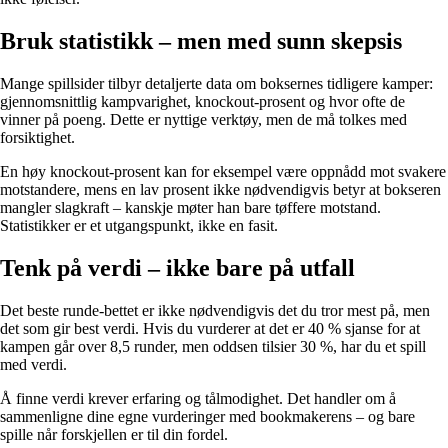
Bruk statistikk – men med sunn skepsis
Mange spillsider tilbyr detaljerte data om boksernes tidligere kamper:
gjennomsnittlig kampvarighet, knockout-prosent og hvor ofte de
vinner på poeng. Dette er nyttige verktøy, men de må tolkes med
forsiktighet.
En høy knockout-prosent kan for eksempel være oppnådd mot svakere
motstandere, mens en lav prosent ikke nødvendigvis betyr at bokseren
mangler slagkraft – kanskje møter han bare tøffere motstand.
Statistikker er et utgangspunkt, ikke en fasit.
Tenk på verdi – ikke bare på utfall
Det beste runde-bettet er ikke nødvendigvis det du tror mest på, men
det som gir best verdi. Hvis du vurderer at det er 40 % sjanse for at
kampen går over 8,5 runder, men oddsen tilsier 30 %, har du et spill
med verdi.
Å finne verdi krever erfaring og tålmodighet. Det handler om å
sammenligne dine egne vurderinger med bookmakerens – og bare
spille når forskjellen er til din fordel.