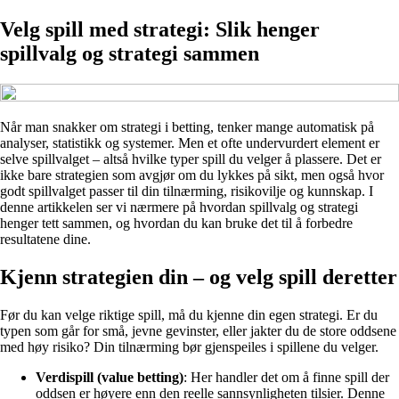
Velg spill med strategi: Slik henger
spillvalg og strategi sammen
Når man snakker om strategi i betting, tenker mange automatisk på
analyser, statistikk og systemer. Men et ofte undervurdert element er
selve spillvalget – altså hvilke typer spill du velger å plassere. Det er
ikke bare strategien som avgjør om du lykkes på sikt, men også hvor
godt spillvalget passer til din tilnærming, risikovilje og kunnskap. I
denne artikkelen ser vi nærmere på hvordan spillvalg og strategi
henger tett sammen, og hvordan du kan bruke det til å forbedre
resultatene dine.
Kjenn strategien din – og velg spill deretter
Før du kan velge riktige spill, må du kjenne din egen strategi. Er du
typen som går for små, jevne gevinster, eller jakter du de store oddsene
med høy risiko? Din tilnærming bør gjenspeiles i spillene du velger.
Verdispill (value betting)
: Her handler det om å finne spill der
oddsen er høyere enn den reelle sannsynligheten tilsier. Denne