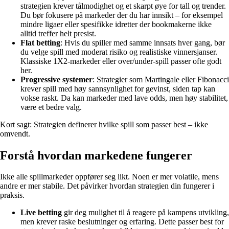
strategien krever tålmodighet og et skarpt øye for tall og trender.
Du bør fokusere på markeder der du har innsikt – for eksempel
mindre ligaer eller spesifikke idretter der bookmakerne ikke
alltid treffer helt presist.
Flat betting
: Hvis du spiller med samme innsats hver gang, bør
du velge spill med moderat risiko og realistiske vinnersjanser.
Klassiske 1X2-markeder eller over/under-spill passer ofte godt
her.
Progressive systemer
: Strategier som Martingale eller Fibonacci
krever spill med høy sannsynlighet for gevinst, siden tap kan
vokse raskt. Da kan markeder med lave odds, men høy stabilitet,
være et bedre valg.
Kort sagt: Strategien definerer hvilke spill som passer best – ikke
omvendt.
Forstå hvordan markedene fungerer
Ikke alle spillmarkeder oppfører seg likt. Noen er mer volatile, mens
andre er mer stabile. Det påvirker hvordan strategien din fungerer i
praksis.
Live betting
gir deg mulighet til å reagere på kampens utvikling,
men krever raske beslutninger og erfaring. Dette passer best for