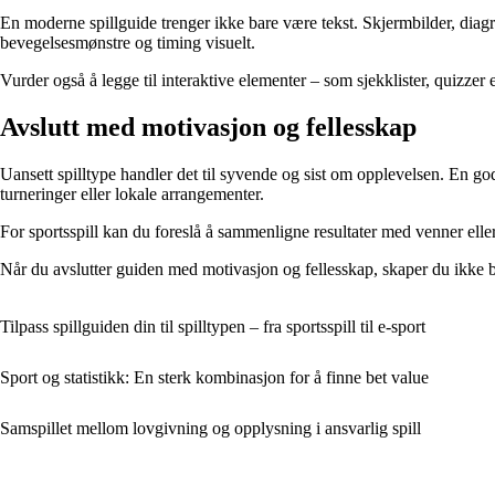
En moderne spillguide trenger ikke bare være tekst. Skjermbilder, diagra
bevegelsesmønstre og timing visuelt.
Vurder også å legge til interaktive elementer – som sjekklister, quizzer
Avslutt med motivasjon og fellesskap
Uansett spilltype handler det til syvende og sist om opplevelsen. En god 
turneringer eller lokale arrangementer.
For sportsspill kan du foreslå å sammenligne resultater med venner eller
Når du avslutter guiden med motivasjon og fellesskap, skaper du ikke b
Tilpass spillguiden din til spilltypen – fra sportsspill til e-sport
Sport og statistikk: En sterk kombinasjon for å finne bet value
Samspillet mellom lovgivning og opplysning i ansvarlig spill