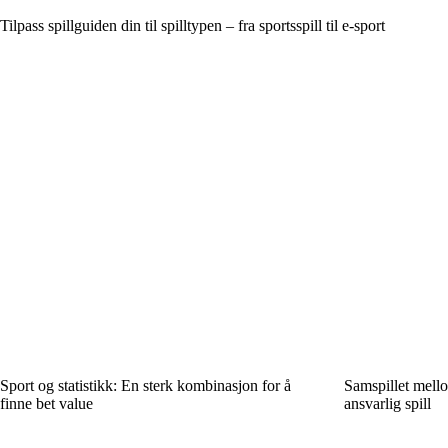
Tilpass spillguiden din til spilltypen – fra sportsspill til e-sport
Sport og statistikk: En sterk kombinasjon for å
Samspillet mell
finne bet value
ansvarlig spill