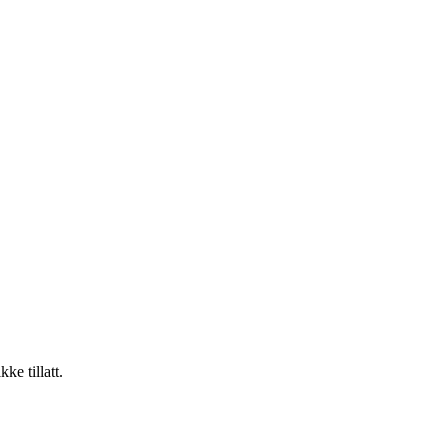
ke tillatt.