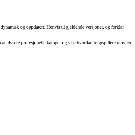
e dynamisk og oppdatert. Henvis til gjeldende versjoner, og forklar
n du analysere profesjonelle kamper og vise hvordan toppspillere utnytter