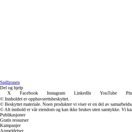
Spillzonen
Del og hjelp
X
Facebook
Instagram
LinkedIn
YouTube
Pin
© Innholdet er opphavsrettsbeskyttet.
© Beskyttet materiale. Noen produkter vi viser er en del av samarbeid
© Alt innhold er vår eiendom og kan ikke brukes uten samtykke. Vi kan mo
Publikasjoner
Gratis ressurser
Kampanjer
Anmeldelser