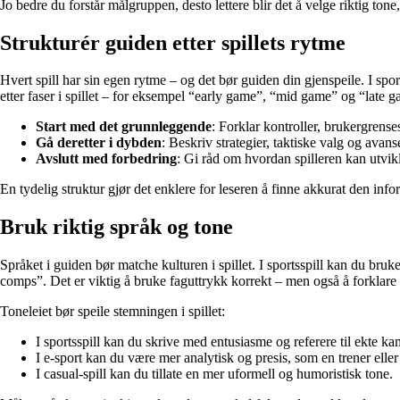
Jo bedre du forstår målgruppen, desto lettere blir det å velge riktig tone,
Strukturér guiden etter spillets rytme
Hvert spill har sin egen rytme – og det bør guiden din gjenspeile. I spo
etter faser i spillet – for eksempel “early game”, “mid game” og “late 
Start med det grunnleggende
: Forklar kontroller, brukergrense
Gå deretter i dybden
: Beskriv strategier, taktiske valg og avans
Avslutt med forbedring
: Gi råd om hvordan spilleren kan utvik
En tydelig struktur gjør det enklere for leseren å finne akkurat den info
Bruk riktig språk og tone
Språket i guiden bør matche kulturen i spillet. I sportsspill kan du b
comps”. Det er viktig å bruke faguttrykk korrekt – men også å forklare
Toneleiet bør speile stemningen i spillet:
I sportsspill kan du skrive med entusiasme og referere til ekte ka
I e-sport kan du være mer analytisk og presis, som en trener ell
I casual-spill kan du tillate en mer uformell og humoristisk tone.