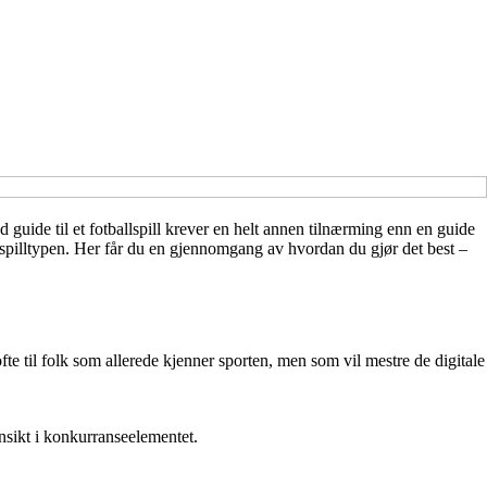
d guide til et fotballspill krever en helt annen tilnærming enn en guide
il spilltypen. Her får du en gjennomgang av hvordan du gjør det best –
te til folk som allerede kjenner sporten, men som vil mestre de digitale
nsikt i konkurranseelementet.