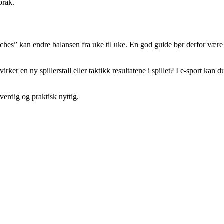
pråk.
patches” kan endre balansen fra uke til uke. En god guide bør derfor vær
irker en ny spillerstall eller taktikk resultatene i spillet? I e-sport ka
erdig og praktisk nyttig.