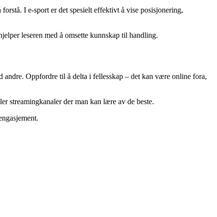
stå. I e-sport er det spesielt effektivt å vise posisjonering,
g hjelper leseren med å omsette kunnskap til handling.
d andre. Oppfordre til å delta i fellesskap – det kan være online fora,
eller streamingkanaler der man kan lære av de beste.
 engasjement.