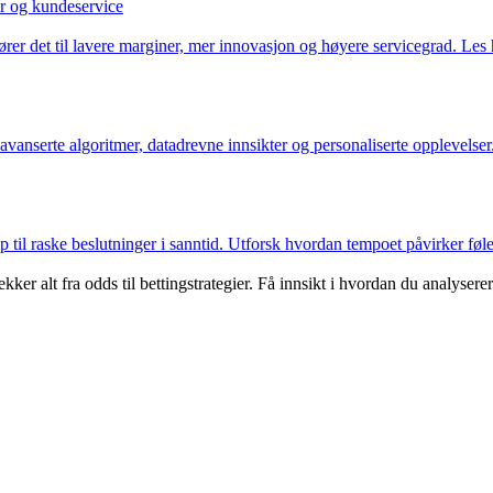
er og kundeservice
fører det til lavere marginer, mer innovasjon og høyere servicegrad. L
 avanserte algoritmer, datadrevne innsikter og personaliserte opplevel
p til raske beslutninger i sanntid. Utforsk hvordan tempoet påvirker føle
 alt fra odds til bettingstrategier. Få innsikt i hvordan du analyserer