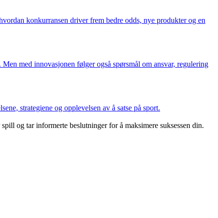
es hvordan konkurransen driver frem bedre odds, nye produkter og en
ser. Men med innovasjonen følger også spørsmål om ansvar, regulering
lsene, strategiene og opplevelsen av å satse på sport.
 spill og tar informerte beslutninger for å maksimere suksessen din.