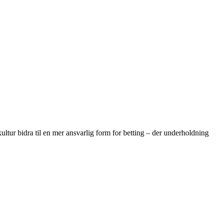
kultur bidra til en mer ansvarlig form for betting – der underholdning