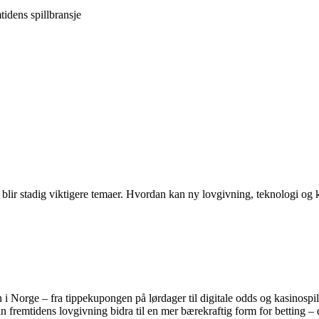
idens spillbransje
r blir stadig viktigere temaer. Hvordan kan ny lovgivning, teknologi og 
i Norge – fra tippekupongen på lørdager til digitale odds og kasinospill
an fremtidens lovgivning bidra til en mer bærekraftig form for betting – 