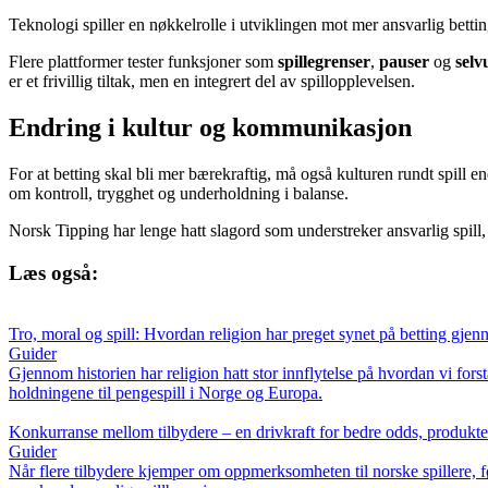
Teknologi spiller en nøkkelrolle i utviklingen mot mer ansvarlig bettin
Flere plattformer tester funksjoner som
spillegrenser
,
pauser
og
selv
er et frivillig tiltak, men en integrert del av spillopplevelsen.
Endring i kultur og kommunikasjon
For at betting skal bli mer bærekraftig, må også kulturen rundt spill 
om kontroll, trygghet og underholdning i balanse.
Norsk Tipping har lenge hatt slagord som understreker ansvarlig spill, og
Læs også:
Tro, moral og spill: Hvordan religion har preget synet på betting gje
Guider
Gjennom historien har religion hatt stor innflytelse på hvordan vi fors
holdningene til pengespill i Norge og Europa.
Konkurranse mellom tilbydere – en drivkraft for bedre odds, produkt
Guider
Når flere tilbydere kjemper om oppmerksomheten til norske spillere, 