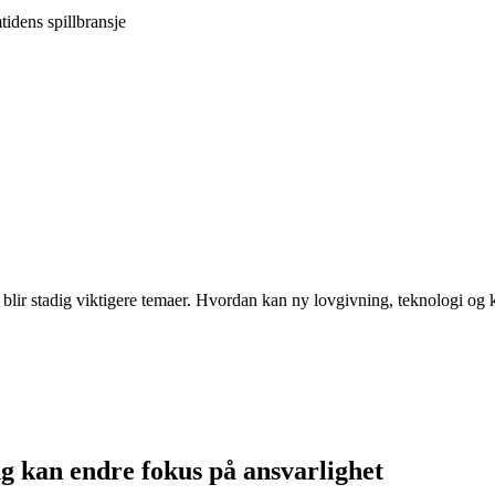
idens spillbransje
r blir stadig viktigere temaer. Hvordan kan ny lovgivning, teknologi og 
g kan endre fokus på ansvarlighet