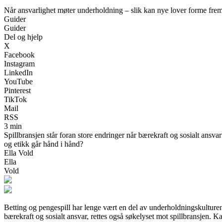
Når ansvarlighet møter underholdning – slik kan nye lover forme fremt
Guider
Guider
Del og hjelp
X
Facebook
Instagram
LinkedIn
YouTube
Pinterest
TikTok
Mail
RSS
3 min
Spillbransjen står foran store endringer når bærekraft og sosialt ansva
og etikk går hånd i hånd?
Ella Vold
Ella
Vold
Betting og pengespill har lenge vært en del av underholdningskulturen 
bærekraft og sosialt ansvar, rettes også søkelyset mot spillbransjen. K