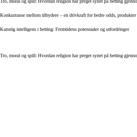
Tro, moral og spill: Hvordan religion har preget synet på betting gjenn
Konkurranse mellom tilbydere – en drivkraft for bedre odds, produkte
Kunstig intelligens i betting: Fremtidens potensialer og utfordringer
Tro, moral og spill: Hvordan religion har preget synet på betting gjenn