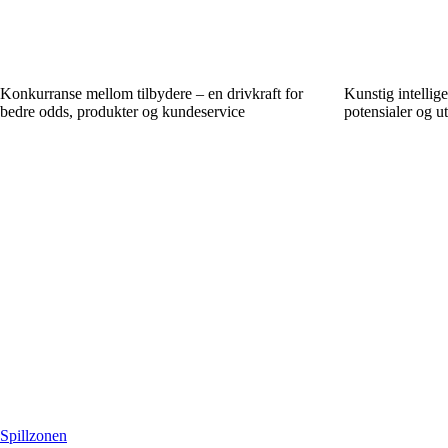
Konkurranse mellom tilbydere – en drivkraft for
Kunstig intellige
bedre odds, produkter og kundeservice
potensialer og u
Spillzonen