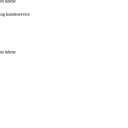
om tidene
r og kundeservice
om tidene