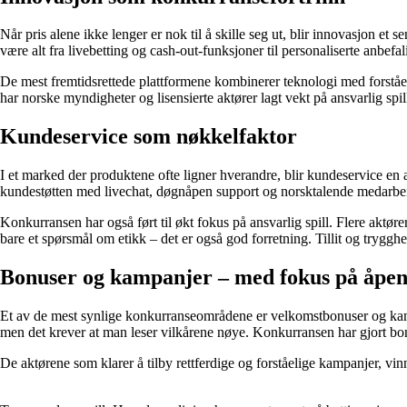
Når pris alene ikke lenger er nok til å skille seg ut, blir innovasjon e
være alt fra livebetting og cash-out-funksjoner til personaliserte anbefal
De mest fremtidsrettede plattformene kombinerer teknologi med forståelse
har norske myndigheter og lisensierte aktører lagt vekt på ansvarlig spill
Kundeservice som nøkkelfaktor
I et marked der produktene ofte ligner hverandre, blir kundeservice en 
kundestøtten med livechat, døgnåpen support og norsktalende medarbe
Konkurransen har også ført til økt fokus på ansvarlig spill. Flere aktøre
bare et spørsmål om etikk – det er også god forretning. Tillit og trygghe
Bonuser og kampanjer – med fokus på åpen
Et av de mest synlige konkurranseområdene er velkomstbonuser og kampa
men det krever at man leser vilkårene nøye. Konkurransen har gjort bon
De aktørene som klarer å tilby rettferdige og forståelige kampanjer, vin