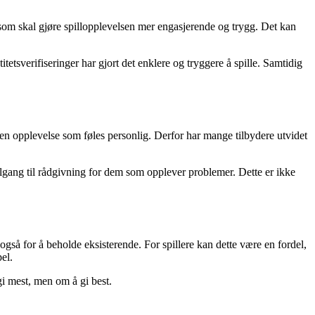
er som skal gjøre spillopplevelsen mer engasjerende og trygg. Det kan
etsverifiseringer har gjort det enklere og tryggere å spille. Samtidig
g en opplevelse som føles personlig. Derfor har mange tilbydere utvidet
 tilgang til rådgivning for dem som opplever problemer. Dette er ikke
så for å beholde eksisterende. For spillere kan dette være en fordel,
el.
gi mest, men om å gi best.