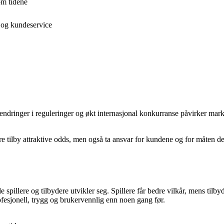
om tidene
r og kundeservice
, endringer i reguleringer og økt internasjonal konkurranse påvirker mar
re tilby attraktive odds, men også ta ansvar for kundene og for måten d
pillere og tilbydere utvikler seg. Spillere får bedre vilkår, mens tilby
rofesjonell, trygg og brukervennlig enn noen gang før.