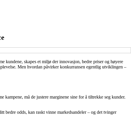
ce
mme kundene, skapes et miljø der innovasjon, bedre priser og høyere
opplevelse. Men hvordan påvirker konkurransen egentlig utviklingen –
mme kampene, må de justere marginene sine for å tiltrekke seg kunder.
itt bedre odds, kan raskt vinne markedsandeler – og det tvinger