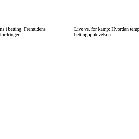
ns i betting: Fremtidens
Live vs. før kamp: Hvordan temp
tfordringer
bettingopplevelsen