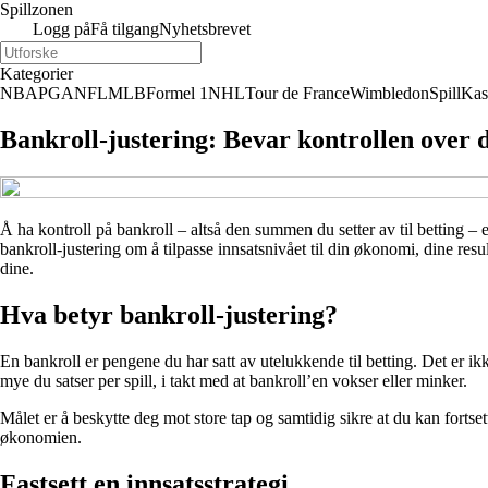
Spillzonen
Logg på
Få tilgang
Nyhetsbrevet
Kategorier
NBA
PGA
NFL
MLB
Formel 1
NHL
Tour de France
Wimbledon
Spill
Kas
Bankroll-justering: Bevar kontrollen over d
Å ha kontroll på bankroll – altså den summen du setter av til betting – er
bankroll-justering om å tilpasse innsatsnivået til din økonomi, dine resul
dine.
Hva betyr bankroll-justering?
En bankroll er pengene du har satt av utelukkende til betting. Det er ik
mye du satser per spill, i takt med at bankroll’en vokser eller minker.
Målet er å beskytte deg mot store tap og samtidig sikre at du kan fortsett
økonomien.
Fastsett en innsatsstrategi