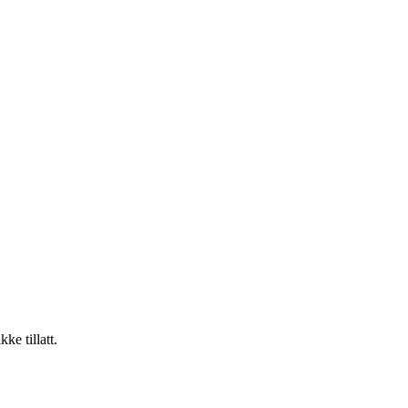
ke tillatt.