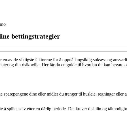
ino
ine bettingstrategier
 en av de viktigste faktorene for å oppnå langsiktig suksess og ansvarlig 
tater og din risikovilje. Her får du en guide til hvordan du kan bevare ov
ke sparepengene dine eller midler du trenger til husleie, regninger eller
e å spille, selv etter en dårlig periode. Det krever disiplin og tålmodigh