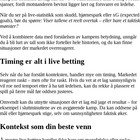
sjanser, fordi motstanderen bevisst ligger lavt og forsvarer en ledelse.
Når du ser på live‑statistikk som skudd, hjørnespark eller xG (expected
goals), bør du spørre:
Viser tallene et reelt overtak – eller bare et taktisk
mønster?
Ved å kombinere data med forståelsen av kampens betydning, unngår
du å bli lurt av tall som ikke forteller hele historien, og du kan finne
situasjoner der markedet overreagerer.
Timing er alt i live betting
Selv når du har forstått konteksten, handler mye om timing. Markedet
reagerer raskt – men ofte for raskt. Hvis du vet at et lag sannsynligvis
vil roe ned tempoet etter å ha tatt ledelsen, kan du rekke å plassere et
spill på færre mål før oddsen justeres.
Omvendt kan du utnytte situasjoner der et lag
må
jage et resultat – for
eksempel i sluttminuttene av en avgjørende kamp. Da kan oddsene på
mål eller hjørnespark stige, selv om sannsynligheten faktisk øker.
Kontekst som din beste venn
Å mestre live betting handler ikke bare om magefølelse eller raske