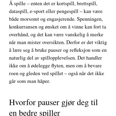
Å spille – enten det er kortspill, brettspill,
dataspill, e-sport eller pengespill – kan være
både morsomt og engasjerende. Spenningen,
konkurransen og ønsket om å vinne kan fort ta
overhånd, og det kan være vanskelig å merke
når man mister oversikten. Derfor er det viktig
å lære seg å bruke pauser og refleksjon som en
naturlig del av spillopplevelsen. Det handler
ikke om å ødelegge flyten, men om å bevare
roen og gleden ved spillet – også når det ikke
går som man håper.
Hvorfor pauser gjør deg til
en bedre spiller