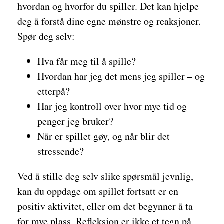
hvordan og hvorfor du spiller. Det kan hjelpe
deg å forstå dine egne mønstre og reaksjoner.
Spør deg selv:
Hva får meg til å spille?
Hvordan har jeg det mens jeg spiller – og
etterpå?
Har jeg kontroll over hvor mye tid og
penger jeg bruker?
Når er spillet gøy, og når blir det
stressende?
Ved å stille deg selv slike spørsmål jevnlig,
kan du oppdage om spillet fortsatt er en
positiv aktivitet, eller om det begynner å ta
for mye plass. Refleksjon er ikke et tegn på