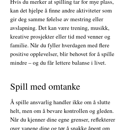
Hvis du merker at spilling tar for mye plass,
kan det hjelpe å finne andre aktiviteter som
gir deg samme følelse av mestring eller
avslapning. Det kan være trening, musikk,
kreative prosjekter eller tid med venner og
familie. Når du fyller hverdagen med flere
positive opplevelser, blir behovet for å spille
mindre – og du får lettere balanse i livet.
Spill med omtanke
Å spille ansvarlig handler ikke om å slutte
helt, men om å bevare kontrollen og gleden.
Når du kjenner dine egne grenser, reflekterer
over vanene dine og tør å snakke åpent om