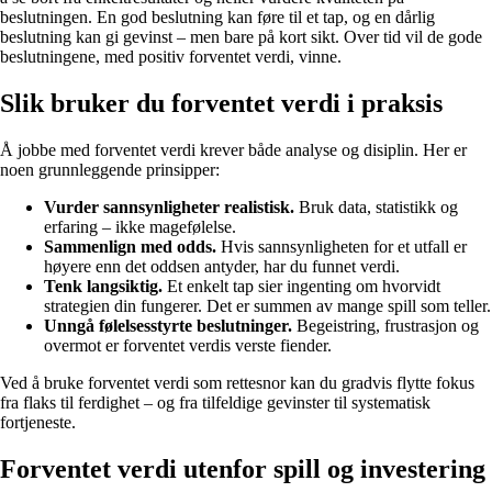
beslutningen. En god beslutning kan føre til et tap, og en dårlig
beslutning kan gi gevinst – men bare på kort sikt. Over tid vil de gode
beslutningene, med positiv forventet verdi, vinne.
Slik bruker du forventet verdi i praksis
Å jobbe med forventet verdi krever både analyse og disiplin. Her er
noen grunnleggende prinsipper:
Vurder sannsynligheter realistisk.
Bruk data, statistikk og
erfaring – ikke magefølelse.
Sammenlign med odds.
Hvis sannsynligheten for et utfall er
høyere enn det oddsen antyder, har du funnet verdi.
Tenk langsiktig.
Et enkelt tap sier ingenting om hvorvidt
strategien din fungerer. Det er summen av mange spill som teller.
Unngå følelsesstyrte beslutninger.
Begeistring, frustrasjon og
overmot er forventet verdis verste fiender.
Ved å bruke forventet verdi som rettesnor kan du gradvis flytte fokus
fra flaks til ferdighet – og fra tilfeldige gevinster til systematisk
fortjeneste.
Forventet verdi utenfor spill og investering