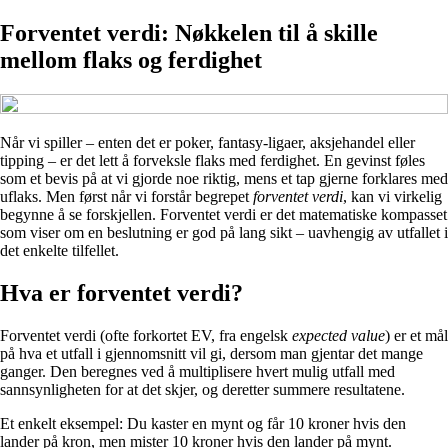
Forventet verdi: Nøkkelen til å skille
mellom flaks og ferdighet
Når vi spiller – enten det er poker, fantasy-ligaer, aksjehandel eller
tipping – er det lett å forveksle flaks med ferdighet. En gevinst føles
som et bevis på at vi gjorde noe riktig, mens et tap gjerne forklares med
uflaks. Men først når vi forstår begrepet
forventet verdi
, kan vi virkelig
begynne å se forskjellen. Forventet verdi er det matematiske kompasset
som viser om en beslutning er god på lang sikt – uavhengig av utfallet i
det enkelte tilfellet.
Hva er forventet verdi?
Forventet verdi (ofte forkortet EV, fra engelsk
expected value
) er et mål
på hva et utfall i gjennomsnitt vil gi, dersom man gjentar det mange
ganger. Den beregnes ved å multiplisere hvert mulig utfall med
sannsynligheten for at det skjer, og deretter summere resultatene.
Et enkelt eksempel: Du kaster en mynt og får 10 kroner hvis den
lander på kron, men mister 10 kroner hvis den lander på mynt.