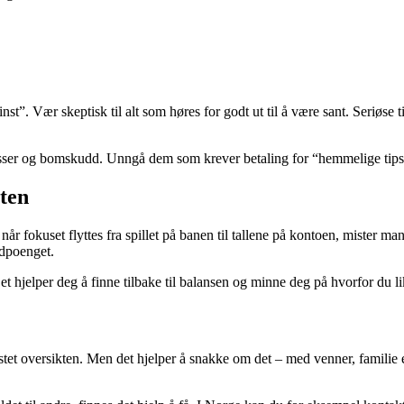
nst”. Vær skeptisk til alt som høres for godt ut til å være sant. Seriøse
ser og bomskudd. Unngå dem som krever betaling for “hemmelige tips” el
sten
når fokuset flyttes fra spillet på banen til tallene på kontoen, mister m
edpoenget.
Det hjelper deg å finne tilbake til balansen og minne deg på hvorfor du l
stet oversikten. Men det hjelper å snakke om det – med venner, familie e