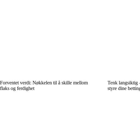
Forventet verdi: Nøkkelen til å skille mellom
Tenk langsiktig –
flaks og ferdighet
styre dine betti