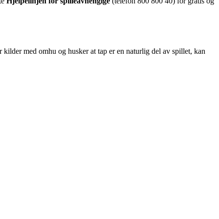
kte
Hjelpelinjen for spilleavhengige
(telefon 800 800 40) for gratis og
 kilder med omhu og husker at tap er en naturlig del av spillet, kan