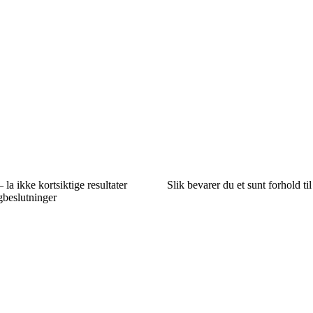
 la ikke kortsiktige resultater
Slik bevarer du et sunt forhold til
ngbeslutninger