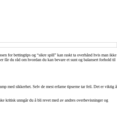
sen for bettingtips og “sikre spill” kan raskt ta overhånd hvis man ikke
Her får du råd om hvordan du kan bevare et sunt og balansert forhold til
amp med sikkerhet. Selv de mest erfarne tipserne tar feil. Det er viktig å
ke kritisk unngår du å bli revet med av andres overbevisninger og