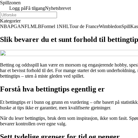
Spillzonen
Logg på
Få tilgang
Nyhetsbrevet
Kategorier
NBA
PGA
NFL
MLB
Formel 1
NHL
Tour de France
Wimbledon
Spill
Kas
Slik bevarer du et sunt forhold til bettingti
Betting og oddsspill kan være en morsom og engasjerende hobby, spesielt
har et bevisst forhold til det. For mange starter det som underholdning
bettingtips – uten å miste gleden ved spillet.
Forstå hva bettingtips egentlig er
Et bettingtips er i bunn og grunn en vurdering – ofte basert på statistik
huske at tips ikke er garantier, men kvalifiserte gjetninger.
Når du leser bettingtips, bruk dem som inspirasjon, ikke som fasit. Spø
bevarer kontrollen over egne valg.
Sett tydelige grenser for tid og penger