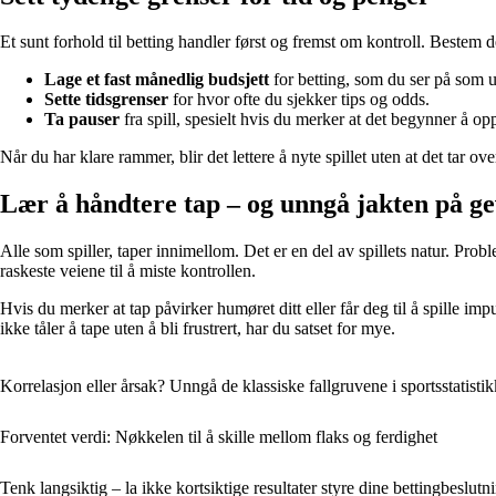
Et sunt forhold til betting handler først og fremst om kontroll. Bestem
Lage et fast månedlig budsjett
for betting, som du ser på som u
Sette tidsgrenser
for hvor ofte du sjekker tips og odds.
Ta pauser
fra spill, spesielt hvis du merker at det begynner å o
Når du har klare rammer, blir det lettere å nyte spillet uten at det tar ov
Lær å håndtere tap – og unngå jakten på ge
Alle som spiller, taper innimellom. Det er en del av spillets natur. Prob
raskeste veiene til å miste kontrollen.
Hvis du merker at tap påvirker humøret ditt eller får deg til å spille im
ikke tåler å tape uten å bli frustrert, har du satset for mye.
Korrelasjon eller årsak? Unngå de klassiske fallgruvene i sportsstatistik
Forventet verdi: Nøkkelen til å skille mellom flaks og ferdighet
Tenk langsiktig – la ikke kortsiktige resultater styre dine bettingbeslutn