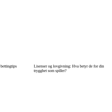
 bettingtips
Lisenser og lovgivning: Hva betyr de for din
trygghet som spiller?