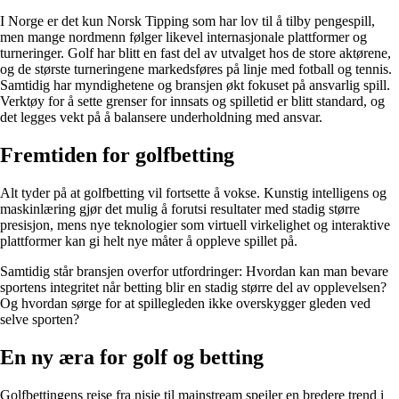
I Norge er det kun Norsk Tipping som har lov til å tilby pengespill,
men mange nordmenn følger likevel internasjonale plattformer og
turneringer. Golf har blitt en fast del av utvalget hos de store aktørene,
og de største turneringene markedsføres på linje med fotball og tennis.
Samtidig har myndighetene og bransjen økt fokuset på ansvarlig spill.
Verktøy for å sette grenser for innsats og spilletid er blitt standard, og
det legges vekt på å balansere underholdning med ansvar.
Fremtiden for golfbetting
Alt tyder på at golfbetting vil fortsette å vokse. Kunstig intelligens og
maskinlæring gjør det mulig å forutsi resultater med stadig større
presisjon, mens nye teknologier som virtuell virkelighet og interaktive
plattformer kan gi helt nye måter å oppleve spillet på.
Samtidig står bransjen overfor utfordringer: Hvordan kan man bevare
sportens integritet når betting blir en stadig større del av opplevelsen?
Og hvordan sørge for at spillegleden ikke overskygger gleden ved
selve sporten?
En ny æra for golf og betting
Golfbettingens reise fra nisje til mainstream speiler en bredere trend i