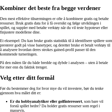
Kombiner det beste fra begge verdener
Den mest effektive tilnærmingen er ofte å kombinere gratis og betalte
ressurser. Bruk gratis data for å få oversikt og følge utviklingen i
spillet, og suppler med betalte verktøy når du vil teste hypoteser eller
finjustere modellene dine.
Et eksempel: Du kan bruke gratis statistikk til å identifisere spillere som
presterer godt på visse banetyper, og deretter bruke et betalt verktøy til
å analysere hvordan deres strokes gained-profil passer til den
kommende turneringen.
På den måten får du både bredde og dybde i analysen – uten å betale
for mer enn du faktisk trenger.
Velg etter ditt formål
Før du bestemmer deg for hvor mye du vil investere, bør du tenke
gjennom hva målet ditt er:
Er du hobbyanalytiker eller golfinteressert
, som bare vil
forstå spillet bedre? Da holder gratis ressurser som regel i
massevis.