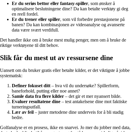
Er du seriøs bettor eller fantasy-spiller
, som ønsker å
optimalisere beslutningene dine? Da kan betalte verktøy gi deg
en reell fordel.
Er du trener eller spiller
, som vil forbedre prestasjonene på
banen? Da kan kombinasjonen av videoanalyse og avanserte
data være svært verdifull.
Det handler ikke om å bruke mest mulig penger, men om å bruke de
riktige verktøyene til ditt behov.
Slik får du mest ut av ressursene dine
Uansett om du bruker gratis eller betalte kilder, er det viktigste å jobbe
systematisk:
Definer fokuset ditt
– hva vil du undersøke? Spillerform,
baneforhold, putting eller noe annet?
Samle data fra flere kilder
– det gir et mer nyansert bilde.
Evaluer resultatene dine
– test antakelsene dine mot faktiske
turneringsutfall.
Lær av feil
– juster metodene dine underveis for å bli stadig
bedre.
Golfanalyse er en prosess, ikke en snarvei. Jo mer du jobber med data,