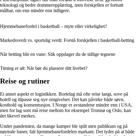
teknologi og bedre dommeropplæring, men forskjellen er fortsatt
målbar, om enn mindre enn tidligere.
Hjemmebanefordel i basketball – myte eller virkelighet?
Markedsverdi vs. sportslig verdi: Forstå forskjellen i basketball-betting
Når betting blir en vane: Slik oppdager du de tidlige tegnene
Timing er alt: Når bør du plassere ditt livebet?
Reise og rutiner
Et annet aspekt er logistikken. Bortelag må ofte reise langt, sove på
hotell og tilpasse seg nye omgivelser. Det kan påvirke både søvn,
kosthold og konsentrasjon. I Norge er avstandene mindre enn i USA,
men for lag som må reise mellom for eksempel Tromsø og Oslo, kan
det likevel merkes.
Under pandemien, da mange kamper ble spilt uten publikum og på
nøytrale baner, falt hjemmebanefordelen markant. Det tyder på at både