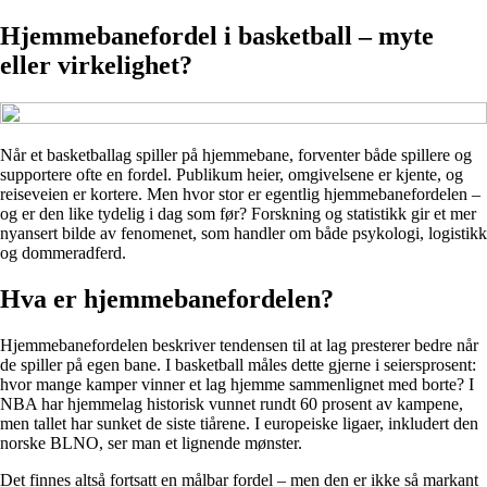
Hjemmebanefordel i basketball – myte
eller virkelighet?
Når et basketballag spiller på hjemmebane, forventer både spillere og
supportere ofte en fordel. Publikum heier, omgivelsene er kjente, og
reiseveien er kortere. Men hvor stor er egentlig hjemmebanefordelen –
og er den like tydelig i dag som før? Forskning og statistikk gir et mer
nyansert bilde av fenomenet, som handler om både psykologi, logistikk
og dommeradferd.
Hva er hjemmebanefordelen?
Hjemmebanefordelen beskriver tendensen til at lag presterer bedre når
de spiller på egen bane. I basketball måles dette gjerne i seiersprosent:
hvor mange kamper vinner et lag hjemme sammenlignet med borte? I
NBA har hjemme­lag historisk vunnet rundt 60 prosent av kampene,
men tallet har sunket de siste tiårene. I europeiske ligaer, inkludert den
norske BLNO, ser man et lignende mønster.
Det finnes altså fortsatt en målbar fordel – men den er ikke så markant