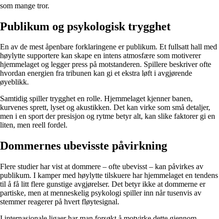
som mange tror.
Publikum og psykologisk trygghet
En av de mest åpenbare forklaringene er publikum. Et fullsatt hall med
høylytte supportere kan skape en intens atmosfære som motiverer
hjemmelaget og legger press på motstanderen. Spillere beskriver ofte
hvordan energien fra tribunen kan gi et ekstra løft i avgjørende
øyeblikk.
Samtidig spiller trygghet en rolle. Hjemmelaget kjenner banen,
kurvenes sprett, lyset og akustikken. Det kan virke som små detaljer,
men i en sport der presisjon og rytme betyr alt, kan slike faktorer gi en
liten, men reell fordel.
Dommernes ubevisste påvirkning
Flere studier har vist at dommere – ofte ubevisst – kan påvirkes av
publikum. I kamper med høylytte tilskuere har hjemmelaget en tendens
til å få litt flere gunstige avgjørelser. Det betyr ikke at dommerne er
partiske, men at menneskelig psykologi spiller inn når tusenvis av
stemmer reagerer på hvert fløytesignal.
I internasjonale ligaer har man forsøkt å motvirke dette gjennom