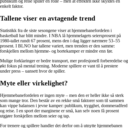
publikum og reise spiller en rolle – men at effekten ikke skyldes én
enkelt faktor.
Tallene viser en avtagende trend
Statistikk fra de siste sesongene viser at hjemmebanefordelen i
basketball har blitt mindre. I NBA lå hjemme­lagets seiersprosent på
1980-tallet rundt 67 prosent, mens den i dag ligger nærmere 53–55
prosent. I BLNO har tallene variert, men trenden er den samme:
forskjellen mellom hjemme- og bortekamper er mindre enn før.
Mulige forklaringer er bedre transport, mer profesjonell forberedelse og
økt fokus på mental trening. Moderne spillere er vant til å prestere
under press – uansett hvor de spiller.
Myte eller virkelighet?
Hjemmebanefordelen er ingen myte – men den er heller ikke så sterk
som mange tror. Den består av en rekke små faktorer som til sammen
kan vippe balansen i jevne kamper: publikum, trygghet, dommeradferd
og reise. I en sport der marginene er små, kan selv noen få prosent
utgjøre forskjellen mellom seier og tap.
For trenere og spillere handler det derfor om å utnytte hjemmebanen