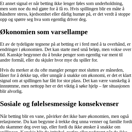
Et annet signal er når betting ikke lenger føles som underholdning,
men som noe du
må
gjøre for å få ro. Hvis spillingen blir en måte å
håndtere stress, kjedsomhet eller dårlig humør på, er det verdt å stoppe
opp og spørre seg hva som egentlig driver deg.
Økonomien som varsellampe
Et av de tydeligste tegnene på at betting er i ferd med å ta overhånd, er
endringer i økonomien. Det kan starte med små beløp, men vokse over
tid. Kanskje begynner du å bruke penger som egentlig var ment til
andre formål, eller du skjuler hvor mye du spiller for.
Hvis du merker at du ofte mangler penger mot slutten av måneden,
låner for å dekke tap, eller unngår å snakke om økonomi, er det et klart
signal om at spillingen har fått for stor plass. Det kan være vanskelig å
innrømme, men nettopp her er det viktig å søke hjelp – før situasjonen
blir alvorlig.
Sosiale og følelsesmessige konsekvenser
Når betting blir en vane, påvirker det ikke bare økonomien, men også
relasjonene. Du kan begynne å trekke deg unna venner og familie fordi
du skammer deg over tap, eller fordi du ikke ønsker å snakke om