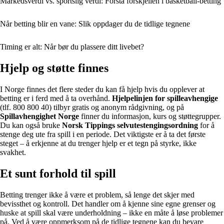
Markedsverdi vs. sportslig verdi: Forstå forskjellen i basketball-betting
Når betting blir en vane: Slik oppdager du de tidlige tegnene
Timing er alt: Når bør du plassere ditt livebet?
Hjelp og støtte finnes
I Norge finnes det flere steder du kan få hjelp hvis du opplever at
betting er i ferd med å ta overhånd.
Hjelpelinjen for spilleavhengige
(tlf. 800 800 40) tilbyr gratis og anonym rådgivning, og på
Spillavhengighet Norge
finner du informasjon, kurs og støttegrupper.
Du kan også bruke
Norsk Tippings selvutestengingsordning
for å
stenge deg ute fra spill i en periode. Det viktigste er å ta det første
steget – å erkjenne at du trenger hjelp er et tegn på styrke, ikke
svakhet.
Et sunt forhold til spill
Betting trenger ikke å være et problem, så lenge det skjer med
bevissthet og kontroll. Det handler om å kjenne sine egne grenser og
huske at spill skal være underholdning – ikke en måte å løse problemer
på. Ved å være oppmerksom på de tidlige tegnene kan du bevare