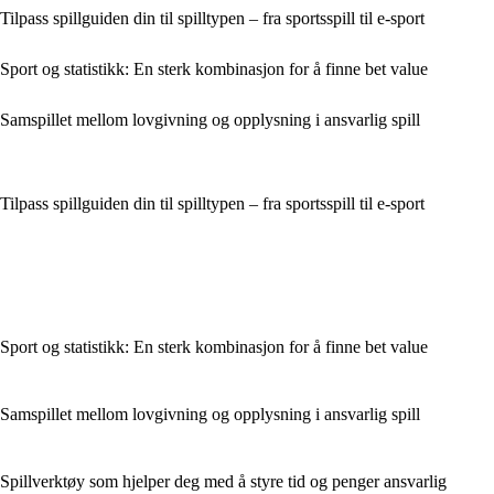
Tilpass spillguiden din til spilltypen – fra sportsspill til e-sport
Sport og statistikk: En sterk kombinasjon for å finne bet value
Samspillet mellom lovgivning og opplysning i ansvarlig spill
Tilpass spillguiden din til spilltypen – fra sportsspill til e-sport
Sport og statistikk: En sterk kombinasjon for å finne bet value
Samspillet mellom lovgivning og opplysning i ansvarlig spill
Spillverktøy som hjelper deg med å styre tid og penger ansvarlig