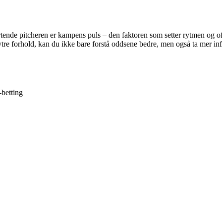
artende pitcheren er kampens puls – den faktoren som setter rytmen og o
 ytre forhold, kan du ikke bare forstå oddsene bedre, men også ta mer inf
-betting