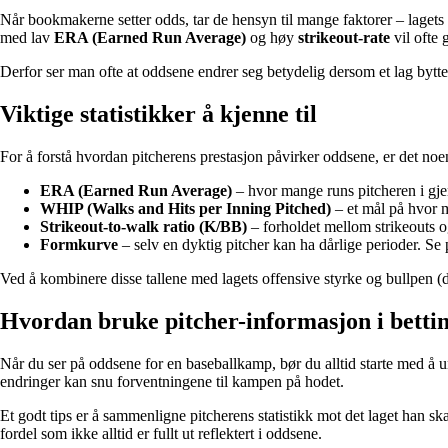
Når bookmakerne setter odds, tar de hensyn til mange faktorer – lagets
med lav
ERA (Earned Run Average)
og høy
strikeout-rate
vil ofte 
Derfor ser man ofte at oddsene endrer seg betydelig dersom et lag bytte
Viktige statistikker å kjenne til
For å forstå hvordan pitcherens prestasjon påvirker oddsene, er det noen
ERA (Earned Run Average)
– hvor mange runs pitcheren i gjen
WHIP (Walks and Hits per Inning Pitched)
– et mål på hvor 
Strikeout-to-walk ratio (K/BB)
– forholdet mellom strikeouts og
Formkurve
– selv en dyktig pitcher kan ha dårlige perioder. Se
Ved å kombinere disse tallene med lagets offensive styrke og bullpen (
Hvordan bruke pitcher-informasjon i betti
Når du ser på oddsene for en baseballkamp, bør du alltid starte med å un
endringer kan snu forventningene til kampen på hodet.
Et godt tips er å sammenligne pitcherens statistikk mot det laget han ska
fordel som ikke alltid er fullt ut reflektert i oddsene.