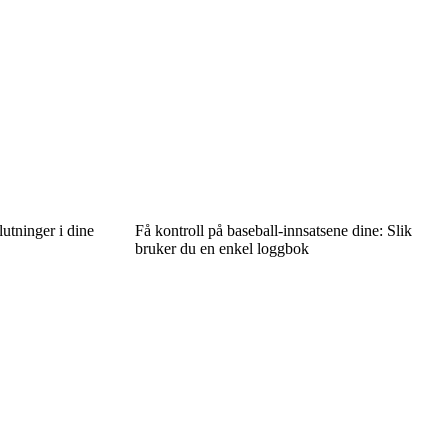
lutninger i dine
Få kontroll på baseball-innsatsene dine: Slik
bruker du en enkel loggbok