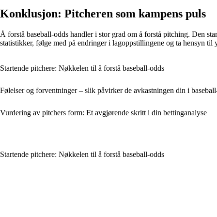
Konklusjon: Pitcheren som kampens puls
Å forstå baseball-odds handler i stor grad om å forstå pitching. Den st
statistikker, følge med på endringer i lagoppstillingene og ta hensyn til
Startende pitchere: Nøkkelen til å forstå baseball-odds
Følelser og forventninger – slik påvirker de avkastningen din i baseball
Vurdering av pitchers form: Et avgjørende skritt i din bettinganalyse
Startende pitchere: Nøkkelen til å forstå baseball-odds