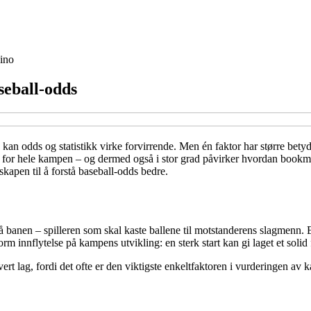
ino
seball-odds
kan odds og statistikk virke forvirrende. Men én faktor har større bety
en for hele kampen – og dermed også i stor grad påvirker hvordan bookma
kapen til å forstå baseball-odds bedre.
 banen – spilleren som skal kaste ballene til motstanderens slagmenn. En
orm innflytelse på kampens utvikling: en sterk start kan gi laget et soli
 lag, fordi det ofte er den viktigste enkeltfaktoren i vurderingen av k