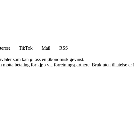
terest
TikTok
Mail
RSS
savtaler som kan gi oss en økonomisk gevinst.
tta betaling for kjøp via forretningspartnere. Bruk uten tillatelse er ik