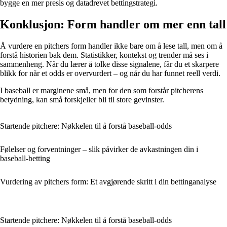
bygge en mer presis og datadrevet bettingstrategi.
Konklusjon: Form handler om mer enn tall
Å vurdere en pitchers form handler ikke bare om å lese tall, men om å
forstå historien bak dem. Statistikker, kontekst og trender må ses i
sammenheng. Når du lærer å tolke disse signalene, får du et skarpere
blikk for når et odds er overvurdert – og når du har funnet reell verdi.
I baseball er marginene små, men for den som forstår pitcherens
betydning, kan små forskjeller bli til store gevinster.
Startende pitchere: Nøkkelen til å forstå baseball-odds
Følelser og forventninger – slik påvirker de avkastningen din i
baseball-betting
Vurdering av pitchers form: Et avgjørende skritt i din bettinganalyse
Startende pitchere: Nøkkelen til å forstå baseball-odds